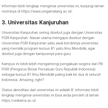
Informasi lebih lengkap mengenai universitas ini, kunjungi laman
resminya di https://www.unigamalang.ac.id/
3. Universitas Kanjuruhan
Universitas Kanjuruhan sering disebut juga dengan Universitas
PGRI Kanjuruhan. Alasan utama mengapa disebut dengan
Universitas PGRI Kanjuruhan yaitu awal berdirinya universitas
yang memiliki program kursus B1 yaitu Ilmu Mendidik, agar
disebut juga dengan kampusnya para guru.
Kampus ini lebih-lebih mengantongi pengakuan segera dari PB
PGRI (Pengurus Besar Persatuan Guru Republik Indonesia)
sebagai kursus B1 Ilmu Mendidik paling baik ke dua di seluruh
Indonesia. Amazing, right?
Status akreditasi dari universitas ini adalah B. Informasi lebih
lengkap mengenai universitas ini bisa anda peroleh di laman
https://unikama.ac.id.