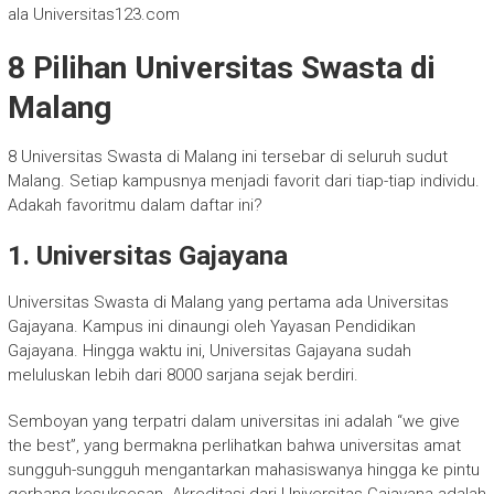
ala Universitas123.com
8 Pilihan Universitas Swasta di
Malang
8 Universitas Swasta di Malang ini tersebar di seluruh sudut
Malang. Setiap kampusnya menjadi favorit dari tiap-tiap individu.
Adakah favoritmu dalam daftar ini?
1. Universitas Gajayana
Universitas Swasta di Malang yang pertama ada Universitas
Gajayana. Kampus ini dinaungi oleh Yayasan Pendidikan
Gajayana. Hingga waktu ini, Universitas Gajayana sudah
meluluskan lebih dari 8000 sarjana sejak berdiri.
Semboyan yang terpatri dalam universitas ini adalah “we give
the best”, yang bermakna perlihatkan bahwa universitas amat
sungguh-sungguh mengantarkan mahasiswanya hingga ke pintu