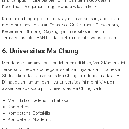
kini. Kampus ini dikelola oleh DIKTI dan termaktub dalam
Koordinasi Perguruan Tinggi Swasta wilayah ke 7.
Kalau anda bingung di mana wilayah universitas ini, anda bisa
menemukannya di Jalan Emas No. 29, Kelurahan Purwantoro,
Kecamatan Blimbing. Sayangnya universitas ini belum
terakreditasi oleh BAN-PT dan belum memiliki website resmi.
6. Universitas Ma Chung
Mendengar namanya saja sudah menjadi khas, ‘kan? Kampus ini
tersebar di beberapa negara, salah satunya adalah Indonesia.
Status akreditasi Universitas Ma Chung di Indonesia adalah B.
Dilihat dalam laman resminya, universitas ini memiliki 4 poin
alasan kenapa kudu pilih Univeristas Ma Chung, yaitu :
Memiliki kompetensi Tri Bahasa
Kompetensi IT
Kompetensi Softskills
Kompetensi Akademik