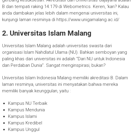
gerbang kesuksesan. Akreditasi dari Universitas Gajayana adalah
B dan tempati raking 14.179 di Webometrics. Keren, ‘kan? Kalau
anda dambakan jelas lebih dalam mengenai universitas ini,
kunjungi laman resminya di https://www.unigamalang.ac.id/
2. Universitas Islam Malang
Universitas Islam Malang adalah universitas swasta dari
organisasi Islam Nahdlatul Ulama (NU). Bahkan semboyan yang
paling khas dari universitas ini adalah “Dari NU untuk Indonesia
dan Perdaban Dunia”. Sangat menginspirasi, bukan?
Universitas Islam Indonesia Malang memiliki akreditasi B. Dalam
laman resminya, universitas ini menyatakan bahwa mereka
memiliki banyak keunggulan, yaitu :
Kampus NU Terbaik
Kampus Mendunia
Kampus Islami
Kampus Kredibel
Kampus Unggul