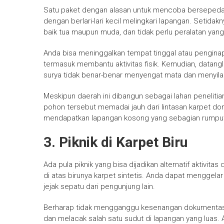
Satu paket dengan alasan untuk mencoba bersepeda di
dengan berlari-lari kecil melingkari lapangan. Setida
baik tua maupun muda, dan tidak perlu peralatan yang 
Anda bisa meninggalkan tempat tinggal atau pengina
termasuk membantu aktivitas fisik. Kemudian, datangla
surya tidak benar-benar menyengat mata dan menyil
Meskipun daerah ini dibangun sebagai lahan peneliti
pohon tersebut memadai jauh dari lintasan karpet d
mendapatkan lapangan kosong yang sebagian rumput
3. Piknik di Karpet Biru
Ada pula piknik yang bisa dijadikan alternatif aktivitas
di atas birunya karpet sintetis. Anda dapat menggelar
jejak sepatu dari pengunjung lain.
Berharap tidak mengganggu kesenangan dokumentasi p
dan melacak salah satu sudut di lapangan yang luas. 