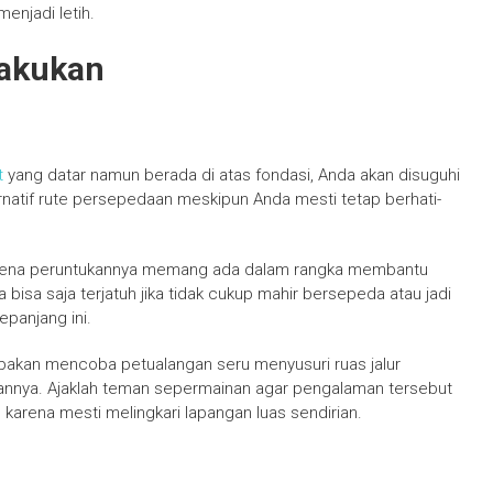
menjadi letih.
lakukan
t
yang datar namun berada di atas fondasi, Anda akan disuguhi
ternatif rute persepedaan meskipun Anda mesti tetap berhati-
 karena peruntukannya memang ada dalam rangka membantu
isa saja terjatuh jika tidak cukup mahir bersepeda atau jadi
epanjang ini.
akan mencoba petualangan seru menyusuri ruas jalur
annya. Ajaklah teman sepermainan agar pengalaman tersebut
 karena mesti melingkari lapangan luas sendirian.