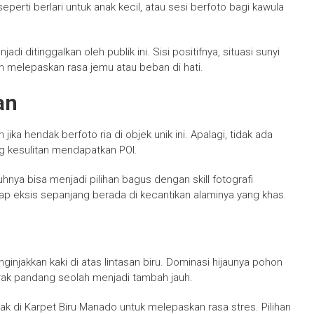
perti berlari untuk anak kecil, atau sesi berfoto bagi kawula
i ditinggalkan oleh publik ini. Sisi positifnya, situasi sunyi
 melepaskan rasa jemu atau beban di hati.
an
ka hendak berfoto ria di objek unik ini. Apalagi, tidak ada
 kesulitan mendapatkan POI.
uhnya bisa menjadi pilihan bagus dengan skill fotografi
 eksis sepanjang berada di kecantikan alaminya yang khas.
njakkan kaki di atas lintasan biru. Dominasi hijaunya pohon
arak pandang seolah menjadi tambah jauh.
ak di Karpet Biru Manado untuk melepaskan rasa stres. Pilihan