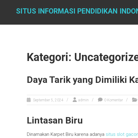
Skip
to
SITUS INFORMASI PENDIDIKAN INDO
content
Kategori: Uncategoriz
Daya Tarik yang Dimiliki 
September 5, 2024
admin
0 Komentar
Lintasan Biru
Dinamakan Karpet Biru karena adanya
situs slot gaco