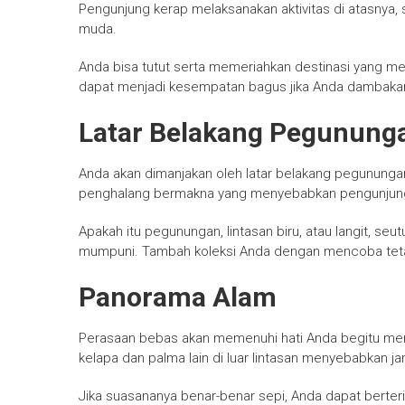
Pengunjung kerap melaksanakan aktivitas di atasnya, se
muda.
Anda bisa tutut serta memeriahkan destinasi yang menjad
dapat menjadi kesempatan bagus jika Anda dambakan
Latar Belakang Pegunung
Anda akan dimanjakan oleh latar belakang pegunungan ji
penghalang bermakna yang menyebabkan pengunjung
Apakah itu pegunungan, lintasan biru, atau langit, seut
mumpuni. Tambah koleksi Anda dengan mencoba tetap
Panorama Alam
Perasaan bebas akan memenuhi hati Anda begitu mengi
kelapa dan palma lain di luar lintasan menyebabkan j
Jika suasananya benar-benar sepi, Anda dapat berteri