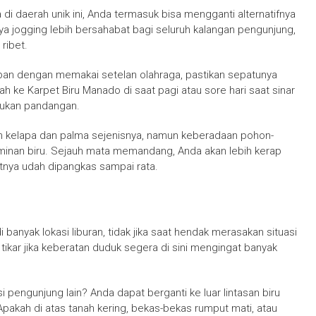
 daerah unik ini, Anda termasuk bisa mengganti alternatifnya
knya jogging lebih bersahabat bagi seluruh kalangan pengunjung,
ribet.
pan dengan memakai setelan olahraga, pastikan sepatunya
h ke Karpet Biru Manado di saat pagi atau sore hari saat sinar
aukan pandangan.
an kelapa dan palma sejenisnya, namun keberadaan pohon-
ominan biru. Sejauh mata memandang, Anda akan lebih kerap
nya udah dipangkas sampai rata.
 di banyak lokasi liburan, tidak jika saat hendak merasakan situasi
 tikar jika keberatan duduk segera di sini mengingat banyak
engunjung lain? Anda dapat berganti ke luar lintasan biru
Apakah di atas tanah kering, bekas-bekas rumput mati, atau