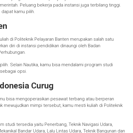
rintah. Peluang bekerja pada instansi juga terbilang tinggi.
 dapat kamu pilih.
en
uliah di Politeknik Pelayaran Banten merupakan salah satu
n diri di instansi pendidikan dinaungi oleh Badan
Perhubungan.
ilih. Selain Nautika, kamu bisa mendalami program studi
sebagai opsi.
ndonesia Curug
 Kamu bisa mengoperasikan pesawat terbang atau berperan
tuk mewujudkan mimpi tersebut, kamu mesti kuliah di Politeknik
 studi tersedia yaitu Penerbang, Teknik Navigasi Udara,
Mekanikal Bandar Udara, Lalu Lintas Udara, Teknik Bangunan dan