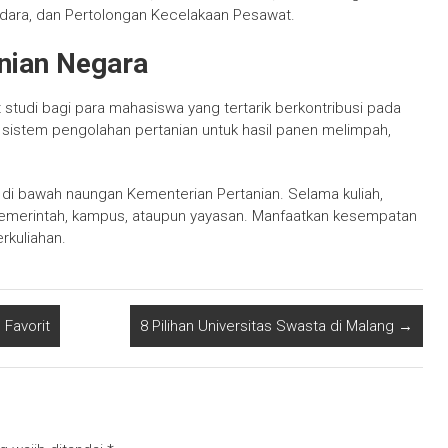
dara, dan Pertolongan Kecelakaan Pesawat.
anian Negara
t studi bagi para mahasiswa yang tertarik berkontribusi pada
 sistem pengolahan pertanian untuk hasil panen melimpah,
 di bawah naungan Kementerian Pertanian. Selama kuliah,
emerintah, kampus, ataupun yayasan. Manfaatkan kesempatan
rkuliahan.
 Favorit
8 Pilihan Universitas Swasta di Malang
→