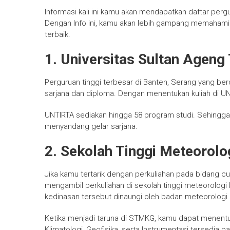
Informasi kali ini kamu akan mendapatkan daftar perg
Dengan Info ini, kamu akan lebih gampang memaham
terbaik.
1. Universitas Sultan Ageng
Perguruan tinggi terbesar di Banten, Serang yang ber
sarjana dan diploma. Dengan menentukan kuliah di UN
UNTIRTA sediakan hingga 58 program studi. Sehingga,
menyandang gelar sarjana.
2. Sekolah Tinggi Meteorolo
Jika kamu tertarik dengan perkuliahan pada bidang c
mengambil perkuliahan di sekolah tinggi meteorologi 
kedinasan tersebut dinaungi oleh badan meteorologi 
Ketika menjadi taruna di STMKG, kamu dapat menentuk
Klimatologi, Geofisika, serta Instrumentasi tersedia 