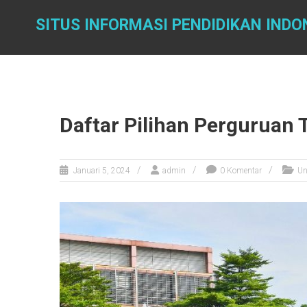
Skip
to
SITUS INFORMASI PENDIDIKAN INDO
content
Daftar Pilihan Perguruan 
Januari 5, 2024
admin
0 Komentar
Un