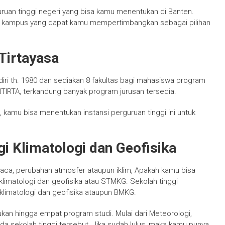
uruan tinggi negeri yang bisa kamu menentukan di Banten.
i kampus yang dapat kamu mempertimbangkan sebagai pilihan
 Tirtayasa
diri th. 1980 dan sediakan 8 fakultas bagi mahasiswa program
TIRTA, terkandung banyak program jurusan tersedia.
 kamu bisa menentukan instansi perguruan tinggi ini untuk
gi Klimatologi dan Geofisika
uaca, perubahan atmosfer ataupun iklim, Apakah kamu bisa
klimatologi dan geofisika atau STMKG. Sekolah tinggi
klimatologi dan geofisika ataupun BMKG.
an hingga empat program studi. Mulai dari Meteorologi,
pada sekolah tinggi tersebut. Jika sudah lulus, maka kamu punya