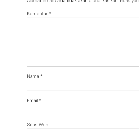
Alamat email Anda tidak akan dipublikasikan.
Ruas yan
Komentar
*
Nama
*
Email
*
Situs Web