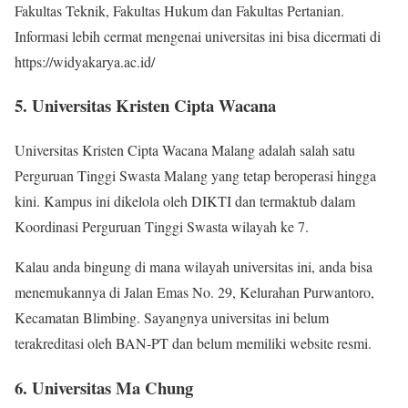
Fakultas Teknik, Fakultas Hukum dan Fakultas Pertanian.
Informasi lebih cermat mengenai universitas ini bisa dicermati di
https://widyakarya.ac.id/
5. Universitas Kristen Cipta Wacana
Universitas Kristen Cipta Wacana Malang adalah salah satu
Perguruan Tinggi Swasta Malang yang tetap beroperasi hingga
kini. Kampus ini dikelola oleh DIKTI dan termaktub dalam
Koordinasi Perguruan Tinggi Swasta wilayah ke 7.
Kalau anda bingung di mana wilayah universitas ini, anda bisa
menemukannya di Jalan Emas No. 29, Kelurahan Purwantoro,
Kecamatan Blimbing. Sayangnya universitas ini belum
terakreditasi oleh BAN-PT dan belum memiliki website resmi.
6. Universitas Ma Chung