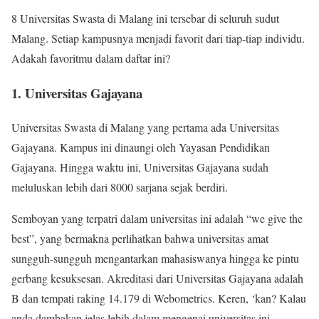
8 Universitas Swasta di Malang ini tersebar di seluruh sudut
Malang. Setiap kampusnya menjadi favorit dari tiap-tiap individu.
Adakah favoritmu dalam daftar ini?
1. Universitas Gajayana
Universitas Swasta di Malang yang pertama ada Universitas
Gajayana. Kampus ini dinaungi oleh Yayasan Pendidikan
Gajayana. Hingga waktu ini, Universitas Gajayana sudah
meluluskan lebih dari 8000 sarjana sejak berdiri.
Semboyan yang terpatri dalam universitas ini adalah “we give the
best”, yang bermakna perlihatkan bahwa universitas amat
sungguh-sungguh mengantarkan mahasiswanya hingga ke pintu
gerbang kesuksesan. Akreditasi dari Universitas Gajayana adalah
B dan tempati raking 14.179 di Webometrics. Keren, ‘kan? Kalau
anda dambakan jelas lebih dalam mengenai universitas ini,