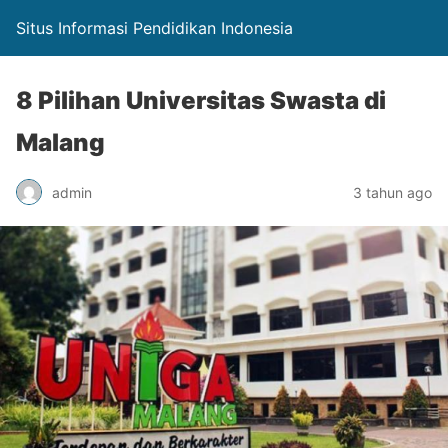
Situs Informasi Pendidikan Indonesia
8 Pilihan Universitas Swasta di
Malang
admin
3 tahun ago