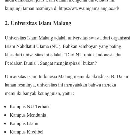
kunjungi laman resminya di https://www.unigamalang.ac.id/
2. Universitas Islam Malang
Universitas Islam Malang adalah universitas swasta dari organisasi
Islam Nahdlatul Ulama (NU). Bahkan semboyan yang paling
khas dari universitas ini adalah “Dari NU untuk Indonesia dan
Perdaban Dunia”. Sangat menginspirasi, bukan?
Universitas Islam Indonesia Malang memiliki akreditasi B. Dalam
laman resminya, universitas ini menyatakan bahwa mereka
memiliki banyak keunggulan, yaitu :
Kampus NU Terbaik
Kampus Mendunia
Kampus Islami
Kampus Kredibel