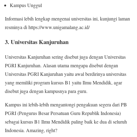
Kampus Unggul
Informasi lebih lengkap mengenai universitas ini, kunjungi laman
resminya di https://www.unigamalang.ac.id/
3. Universitas Kanjuruhan
Universitas Kanjuruhan sering disebut juga dengan Universitas
PGRI Kanjuruhan. Alasan utama mengapa disebut dengan
Universitas PGRI Kanjuruhan yaitu awal berdirinya universitas
yang memiliki program kursus B1 yaitu Ilmu Mendidik, agar
disebut juga dengan kampusnya para guru.
Kampus ini lebih-lebih mengantongi pengakuan segera dari PB
PGRI (Pengurus Besar Persatuan Guru Republik Indonesia)
sebagai kursus B1 Ilmu Mendidik paling baik ke dua di seluruh
Indonesia. Amazing, right?