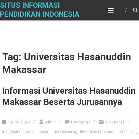
Skip
SITUS INFORMASI
to
PENDIDIKAN INDONESIA
content
Tag: Universitas Hasanuddin
Makassar
Informasi Universitas Hasanuddin
Makassar Beserta Jurusannya
Mei 29, 2024
admin
0 Komentar
Universitas
,
,
Informasi Universitas Hasanuddin Makassar
Universitas Hasanuddin Makassar