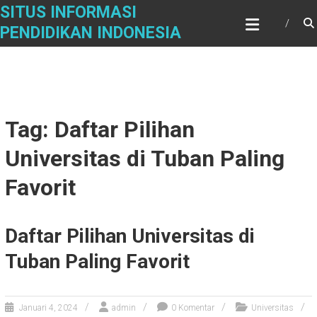
Skip
SITUS INFORMASI
to
PENDIDIKAN INDONESIA
content
Tag: Daftar Pilihan
Universitas di Tuban Paling
Favorit
Daftar Pilihan Universitas di
Tuban Paling Favorit
Januari 4, 2024
admin
0 Komentar
Universitas