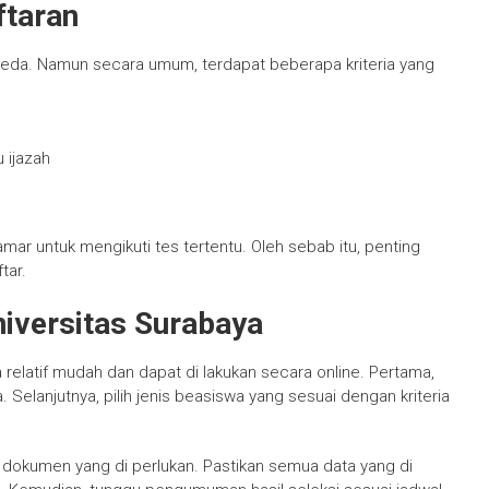
ftaran
rbeda. Namun secara umum, terdapat beberapa kriteria yang
 ijazah
ar untuk mengikuti tes tertentu. Oleh sebab itu, penting
tar.
iversitas Surabaya
relatif mudah dan dapat di lakukan secara online. Pertama,
elanjutnya, pilih jenis beasiswa yang sesuai dengan kriteria
h dokumen yang di perlukan. Pastikan semua data yang di