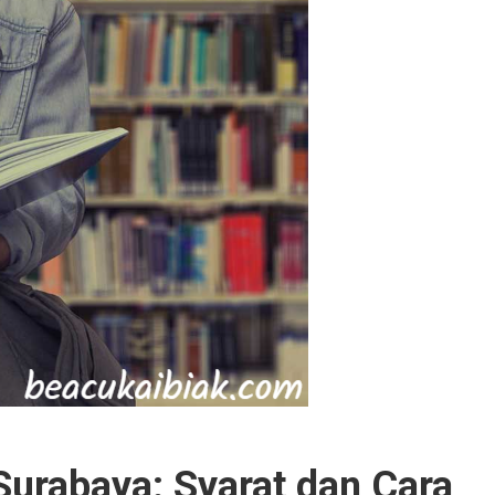
Surabaya: Syarat dan Cara