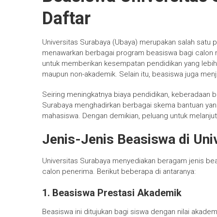
Daftar
Universitas Surabaya (Ubaya) merupakan salah satu p
menawarkan berbagai program beasiswa bagi calon m
untuk memberikan kesempatan pendidikan yang lebih 
maupun non-akademik. Selain itu, beasiswa juga men
Seiring meningkatnya biaya pendidikan, keberadaan be
Surabaya menghadirkan berbagai skema bantuan ya
mahasiswa. Dengan demikian, peluang untuk melanjutk
Jenis-Jenis Beasiswa di Uni
Universitas Surabaya menyediakan beragam jenis beas
calon penerima. Berikut beberapa di antaranya:
1. Beasiswa Prestasi Akademik
Beasiswa ini ditujukan bagi siswa dengan nilai akademi