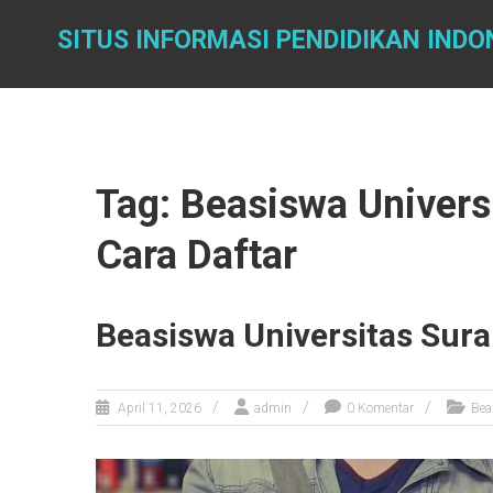
Skip
to
SITUS INFORMASI PENDIDIKAN INDO
content
Tag: Beasiswa Univers
Cara Daftar
Beasiswa Universitas Sura
April 11, 2026
admin
0 Komentar
Bea