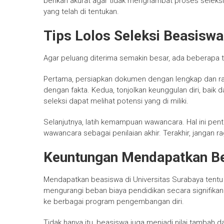
berikan akurat agar tidak menghambat proses seleks
yang telah di tentukan.
Tips Lolos Seleksi Beasiswa
Agar peluang diterima semakin besar, ada beberapa ti
Pertama, persiapkan dokumen dengan lengkap dan rapi.
dengan fakta. Kedua, tonjolkan keunggulan diri, baik
seleksi dapat melihat potensi yang di miliki.
Selanjutnya, latih kemampuan wawancara. Hal ini p
wawancara sebagai penilaian akhir. Terakhir, jangan 
Keuntungan Mendapatkan Be
Mendapatkan beasiswa di Universitas Surabaya tent
mengurangi beban biaya pendidikan secara signifikan
ke berbagai program pengembangan diri.
Tidak hanya itu, beasiswa juga menjadi nilai tambah d