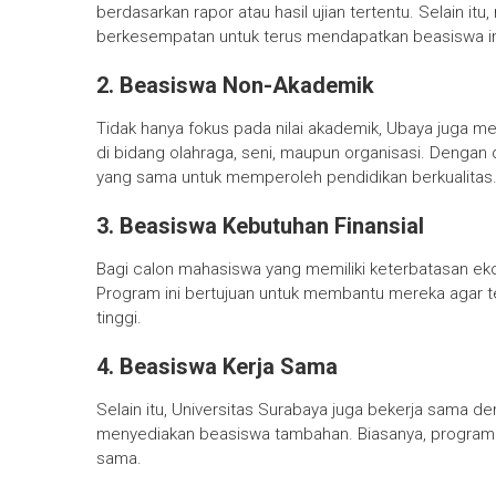
berdasarkan rapor atau hasil ujian tertentu. Selain 
berkesempatan untuk terus mendapatkan beasiswa in
2. Beasiswa Non-Akademik
Tidak hanya fokus pada nilai akademik, Ubaya juga
di bidang olahraga, seni, maupun organisasi. Dengan
yang sama untuk memperoleh pendidikan berkualitas
3. Beasiswa Kebutuhan Finansial
Bagi calon mahasiswa yang memiliki keterbatasan eko
Program ini bertujuan untuk membantu mereka agar 
tinggi.
4. Beasiswa Kerja Sama
Selain itu, Universitas Surabaya juga bekerja sama d
menyediakan beasiswa tambahan. Biasanya, program in
sama.