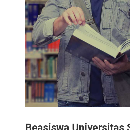
Beasiswa Universitas 