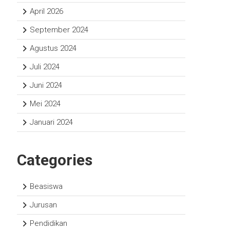
April 2026
September 2024
Agustus 2024
Juli 2024
Juni 2024
Mei 2024
Januari 2024
Categories
Beasiswa
Jurusan
Pendidikan