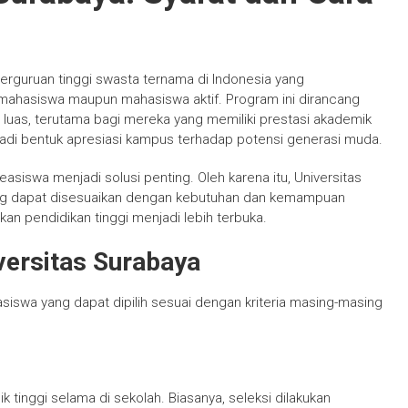
erguruan tinggi swasta ternama di Indonesia yang
ahasiswa maupun mahasiswa aktif. Program ini dirancang
luas, terutama bagi mereka yang memiliki prestasi akademik
jadi bentuk apresiasi kampus terhadap potensi generasi muda.
asiswa menjadi solusi penting. Oleh karena itu, Universitas
ng dapat disesuaikan dengan kebutuhan dan kemampuan
an pendidikan tinggi menjadi lebih terbuka.
versitas Surabaya
iswa yang dapat dipilih sesuai dengan kriteria masing-masing
k tinggi selama di sekolah. Biasanya, seleksi dilakukan