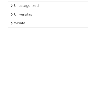
Uncategorized
Universitas
Wisata