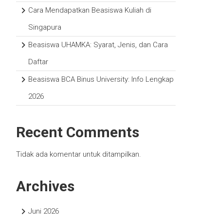
Cara Mendapatkan Beasiswa Kuliah di
Singapura
Beasiswa UHAMKA: Syarat, Jenis, dan Cara
Daftar
Beasiswa BCA Binus University: Info Lengkap
2026
Recent Comments
Tidak ada komentar untuk ditampilkan.
Archives
Juni 2026