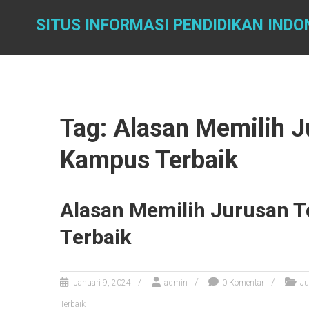
Skip
to
SITUS INFORMASI PENDIDIKAN INDO
content
Tag: Alasan Memilih J
Kampus Terbaik
Alasan Memilih Jurusan T
Terbaik
Januari 9, 2024
admin
0 Komentar
Ju
Terbaik