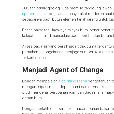
Jurusan teknik geologi juga memiliki tanggung jawa
spaceman slot
perjalanan masyarakat moderen saat in
sebagainya pasti butuh elemen tanah jarang untuk bi
Bahan bakar fosil layaknya minyak bumi benar-benar ti
kekuatan untuk dimanipulasi pada pembuatan beraneka 
Akses pada air yang bersih juga tidak cuma tergant
pemahaman bagaimana menjaga sumber kekuatan air s
terkontaminasi.
Menjadi Agent of Change
Dengan mempelajari
slot online resmi
pengetahuan tek
mengantisipasi masa depan bumi dan memeriksa tiap 
studi mengenai perubahan iklim dan Bagaimana mas
depan bumi.
Dengan berlatih dari beraneka macam bahan bakar fo