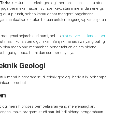
 Terbaik
– Jurusan teknik geologi merupakan salah satu studi
an juga beraneka macam sumber kekuatan mineral dan energi.
ang cukup rumit, sebab kamu dapat mengerti bagaimana
ngan manfaatkan catatan batuan untuk mengungkapkan sejarah
mengenai sejarah dari bumi, sebab
slot server thailand super
ut masih konsisten digunakan. Banyak mahasiswa yang paling
ebab bisa menolong menambah pengetahuan dalam bidang
lain sebagainya pada bumi dan sumber dayanya.
eknik Geologi
uk memilih program studi teknik geologi, berikut ini beberapa
ntaan tersebut.
an
eologi meraih proses pembelajaran yang menyenangkan.
 ruangan, maka program studi satu ini jadi bidang pengetahuan