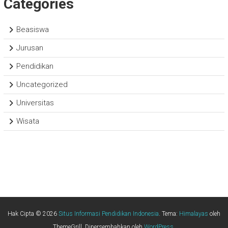
Categories
Beasiswa
Jurusan
Pendidikan
Uncategorized
Universitas
Wisata
Hak Cipta © 2026
Situs Informasi Pendidikan Indonesia
. Tema:
Himalayas
oleh
ThemeGrill. Dipersembahkan oleh
WordPress
.