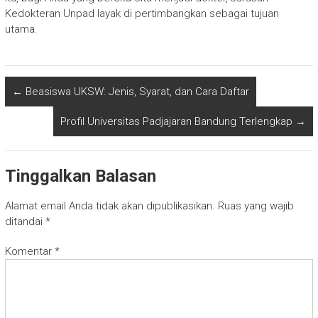
Kedokteran Unpad layak di pertimbangkan sebagai tujuan
utama.
←
Beasiswa UKSW: Jenis, Syarat, dan Cara Daftar
Profil Universitas Padjajaran Bandung Terlengkap
→
Tinggalkan Balasan
Alamat email Anda tidak akan dipublikasikan.
Ruas yang wajib
ditandai
*
Komentar
*